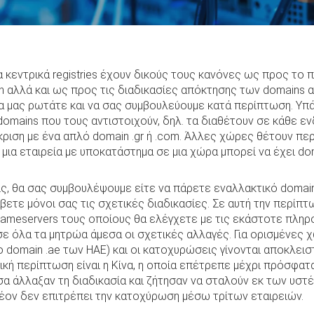
κεντρικά registries έχουν δικούς τους κανόνες ως προς το π
 αλλά και ως προς τις διαδικασίες απόκτησης των domains α
α μας ρωτάτε και να σας συμβουλεύουμε κατά περίπτωση. Υ
domains που τους αντιστοιχούν, δηλ. τα διαθέτουν σε κάθε ε
ριση με ένα απλό domain .gr ή .com. Άλλες χώρες θέτουν περ
 μια εταιρεία με υποκατάστημα σε μια χώρα μπορεί να έχει do
, θα σας συμβουλέψουμε είτε να πάρετε εναλλακτικό domain (
άβετε μόνοι σας τις σχετικές διαδικασίες. Σε αυτή την περίπτω
ameservers τους οποίους θα ελέγχετε με τις εκάστοτε πληρο
ι σε όλα τα μητρώα άμεσα οι σχετικές αλλαγές. Για ορισμένες
α το domain .ae των ΗΑΕ) και οι κατοχυρώσεις γίνονται αποκλει
δική περίπτωση είναι η Κίνα, η οποία επέτρεπε μέχρι πρόσφα
εσα άλλαξαν τη διαδικασία και ζήτησαν να σταλούν εκ των υσ
λέον δεν επιτρέπει την κατοχύρωση μέσω τρίτων εταιρειών.