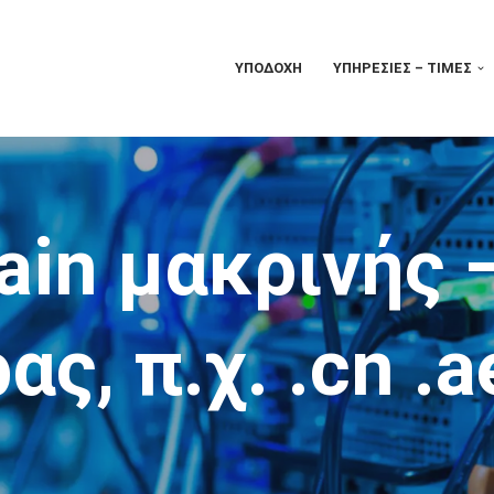
ΥΠΟΔΟΧΉ
ΥΠΗΡΕΣΊΕΣ – ΤΙΜΈΣ
in μακρινής 
ς, π.χ. .cn .a