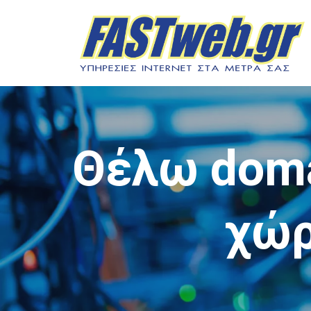
Μεταπηδήστε
στο
περιεχόμενο
Θέλω doma
χώρα