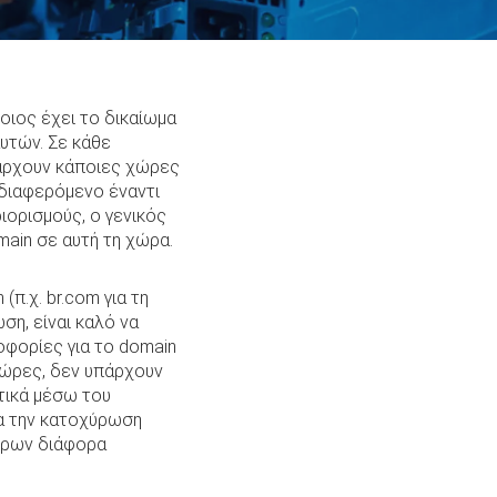
οιος έχει το δικαίωμα
υτών. Σε κάθε
πάρχουν κάποιες χώρες
νδιαφερόμενο έναντι
ιορισμούς, ο γενικός
main σε αυτή τη χώρα.
π.χ. br.com για τη
ση, είναι καλό να
φορίες για το domain
 χώρες, δεν υπάρχουν
στικά μέσω του
τα την κατοχύρωση
τέρων διάφορα