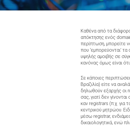
Καθένα από τα διάφορα 
απόκτησης ενός domain
περίπτωση, μπορείτε ν
που ‘εμπορεύονται’ τα 
υψηλής αμοιβής σε σύγκ
κανόνας όμως είναι ότι
Σε κάποιες περιπτώσεις
Βραζιλία) είτε να αναλ
δηλωθούν εξαρχής οι n
σας, γιατί δεν γίνοντα
καν registrars (π.χ. γι
κεντρικού μητρώου. Ει
μέσω registrar, ενδιάμ
δικαιολογητικά, ενώ π