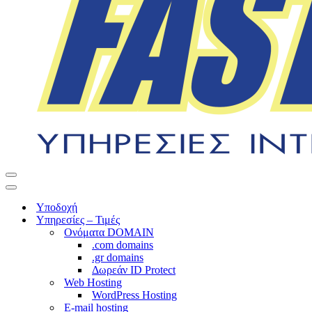
Μενού
πλοήγησης
Μενού
πλοήγησης
Υποδοχή
Υπηρεσίες – Τιμές
Ονόματα DOMAIN
.com domains
.gr domains
Δωρεάν ID Protect
Web Hosting
WordPress Hosting
E-mail hosting