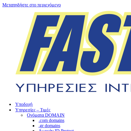
Μεταπηδήστε στο περιεχόμενο
Υποδοχή
Υπηρεσίες – Τιμές
Ονόματα DOMAIN
.com domains
.gr domains
Δωρεάν ID Protect