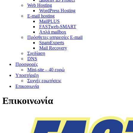
Web Hosting
WordPress Hosting
E-mail hosting
MailPLUS
FASTweb-SMART
Απλά mailbox
Πρόσθετες υπηρεσίες E-mail
SpamExperts
Mail Recovery
Σχεδίαση
DNS
Προσφορές
Mini-site – 40 ευρώ
Υποστήριξη
Συχνές ερωτήσεις
Επικοινωνία
Επικοινωνία