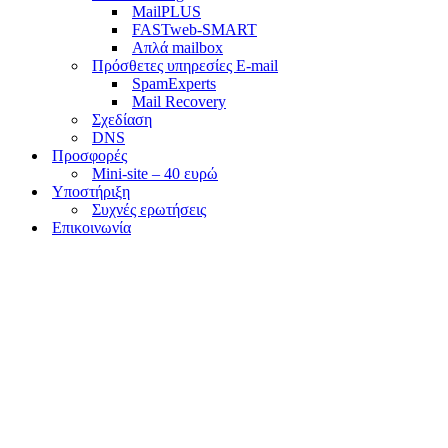
MailPLUS
FASTweb-SMART
Απλά mailbox
Πρόσθετες υπηρεσίες E-mail
SpamExperts
Mail Recovery
Σχεδίαση
DNS
Προσφορές
Mini-site – 40 ευρώ
Υποστήριξη
Συχνές ερωτήσεις
Επικοινωνία