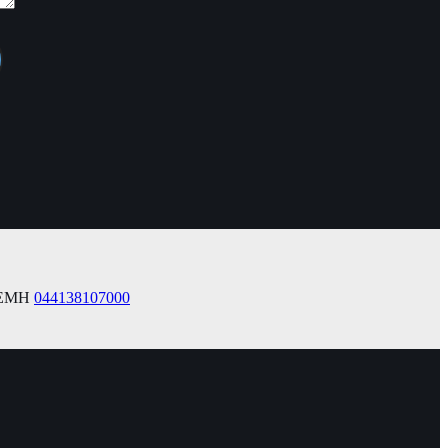
 ΓΕΜΗ
044138107000