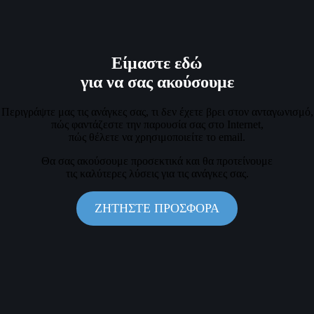
Είμαστε εδώ
για να σας ακούσουμε
Περιγράψτε μας τις ανάγκες σας, τι δεν έχετε βρει στον ανταγωνισμό,
πώς φαντάζεστε την παρουσία σας στο Internet,
πώς θέλετε να χρησιμοποιείτε το email.
Θα σας ακούσουμε προσεκτικά και θα προτείνουμε
τις καλύτερες λύσεις για τις ανάγκες σας.
ΖΗΤΗΣΤΕ ΠΡΟΣΦΟΡΑ