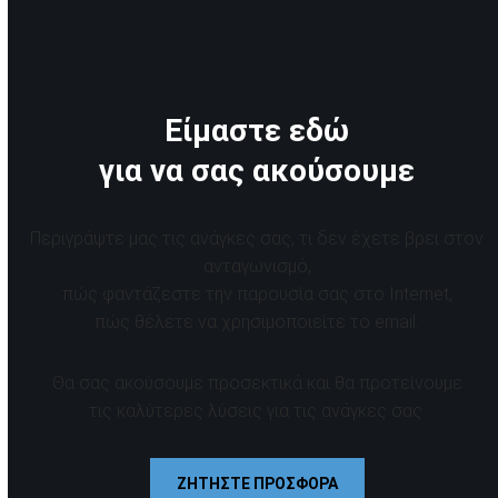
Είμαστε εδώ
για να σας ακούσουμε
Περιγράψτε μας τις ανάγκες σας, τι δεν έχετε βρει στον
ανταγωνισμό,
πώς φαντάζεστε την παρουσία σας στο Internet,
πώς θέλετε να χρησιμοποιείτε το email.
Θα σας ακούσουμε προσεκτικά και θα προτείνουμε
τις καλύτερες λύσεις για τις ανάγκες σας.
ΖΗΤΗΣΤΕ ΠΡΟΣΦΟΡΑ