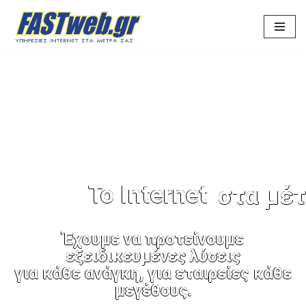
Μεταπηδήστε
στο
περιεχόμενο
Το Internet
στα μέτ
Έχουμε να προτείνουμε
εξειδικευμένες λύσεις
για κάθε ανάγκη, για εταιρείες κάθε
μεγέθους.