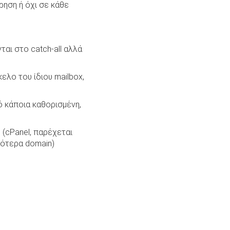
ηση ή όχι σε κάθε
ται στο catch-all αλλά
λο του ίδιου mailbox,
 κάποια καθορισμένη,
 (cPanel, παρέχεται
σότερα domain)