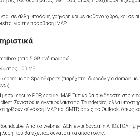
ότητες του συστήματος MailPLUS, όπως η διαχείριση εξερχο
ται σε άλλη υποδομή, γρήγορη και με άφθονο χώρο, και σε αυ
ιείται για την πρόσβαση IMAP.
τηριστικά
ailbox (από 5 GB ανά mailbox).
νύματος 100 ΜΒ.
ου spam με το SpamExperts (παρέχεται δωρεάν για domain με 
άνω).
 μέσω secure POP, secure IMAP. Τυπικά θα συνδέεστε στο em
client. Συνιστούμε ανεπιφύλακτα το Thunderbird, αλλά υποστηρ
ποστηρίζουν σύνδεση IMAP και SMTP, όπως το Outlook, όπως κα
oundcube. Από το webmail ΔΕΝ είναι δυνατή η ΑΠΟΣΤΟΛΗ μην
ή λύση που θα έχει και δυνατότητα αποστολής.