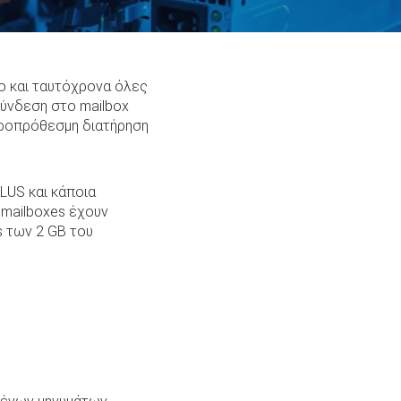
ρο και ταυτόχρονα όλες
 σύνδεση στο mailbox
ακροπρόθεσμη διατήρηση
LUS και κάποια
 mailboxes έχουν
s των 2 GB του