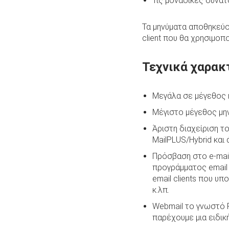
Τις μοναδικές δυνατ
Τα μηνύματα αποθηκεύον
client που θα χρησιμοπο
Τεχνικά χαρακ
Μεγάλα σε μέγεθος m
Μέγιστο μέγεθος μη
Άριστη διαχείριση τ
MailPLUS/Hybrid και 
Πρόσβαση στο e-mail
προγράμματος email 
email clients που υ
κ.λπ.
Webmail το γνωστό R
παρέχουμε μια ειδικ