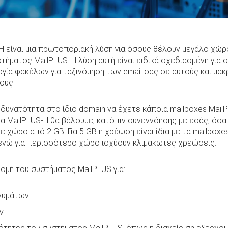
-H είναι μια πρωτοποριακή λύση για όσους θέλουν μεγάλο χώ
στήματος MailPLUS. Η λύση αυτή είναι ειδικά σχεδιασμένη για
ργία φακέλων για ταξινόμηση των email σας σε αυτούς και μ
ους.
δυνατότητα στο ίδιο domain να έχετε κάποια mailboxes MailP
μα MailPLUS-H θα βάλουμε, κατόπιν συνεννόησης με εσάς, όσα
 χώρο από 2 GB. Για 5 GB η χρέωση είναι ίδια με τα mailboxe
ενώ για περισσότερο χώρο ισχύουν κλιμακωτές χρεώσεις.
ομή του συστήματος MailPLUS για:
νυμάτων
ν