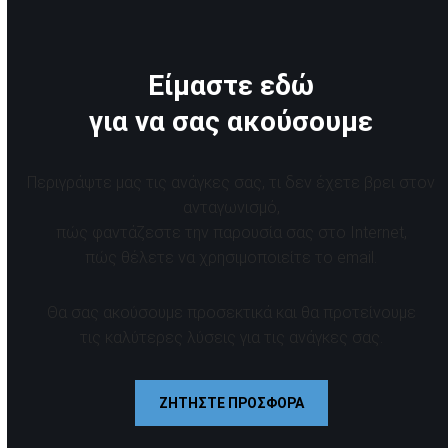
Είμαστε εδώ
για να σας ακούσουμε
Περιγράψτε μας τις ανάγκες σας, τι δεν έχετε βρει στον
ανταγωνισμό,
πώς φαντάζεστε την παρουσία σας στο Internet,
πώς θέλετε να χρησιμοποιείτε το email.
Θα σας ακούσουμε προσεκτικά και θα προτείνουμε
τις καλύτερες λύσεις για τις ανάγκες σας.
ΖΗΤΗΣΤΕ ΠΡΟΣΦΟΡΑ